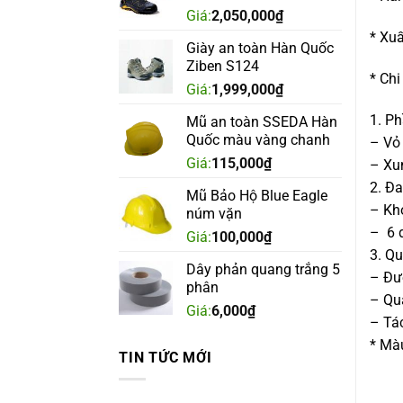
Giá:
2,050,000
₫
* Xuấ
Giày an toàn Hàn Quốc
Ziben S124
* Chi
Giá:
1,999,000
₫
1. P
Mũ an toàn SSEDA Hàn
Quốc màu vàng chanh
– Vỏ
Giá:
115,000
₫
– Xu
2. Đ
Mũ Bảo Hộ Blue Eagle
– Kh
núm vặn
– 6 
Giá:
100,000
₫
3. Q
Dây phản quang trắng 5
– Đượ
phân
– Qu
Giá:
6,000
₫
– Tác
* Mà
TIN TỨC MỚI