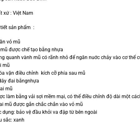
t xứ : Việt Nam
 tiết sản phẩm :
hần vỏ mũ
 mũ được chế tạo bằng nhựa
ng quanh vành mũ có rãnh nhỏ để ngăn nuớc chảy vào cơ thể c
ai mũ
óa vặn điều chỉnh kích cỡ phía sau mũ
dây đai bằngnhựa
uai mũ
c làm bằng vải sợi mềm mại, có thể điều chỉnh độ dài một các
ai mũ được gắn chắc chắn vào vỏ mũ
 dụng: bảo vệ đầu khỏi va đập từ bên ngoài
u sắc: xanh