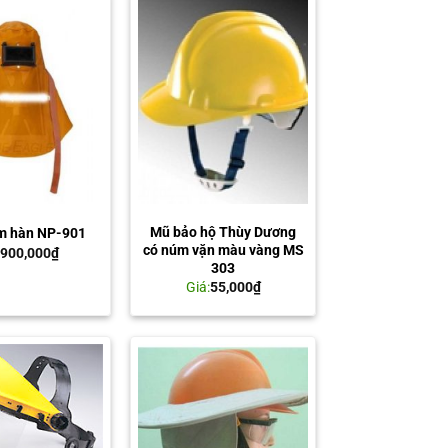
Mũ bảo hộ Thùy Dương
m hàn NP-901
có núm vặn màu vàng MS
:
900,000
₫
303
Giá:
55,000
₫