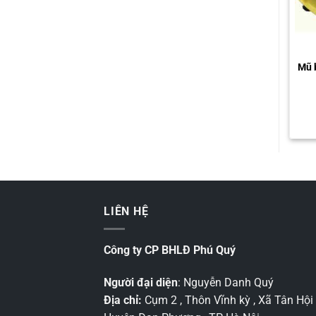
Mũ 
LIÊN HỆ
Công ty CP BHLĐ Phú Quý
Người đại diện
: Nguyễn Danh Quý
Địa chỉ:
Cụm 2 , Thôn Vĩnh kỳ , Xã Tân Hội 