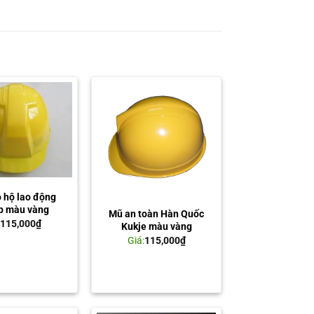
 hộ lao động
p màu vàng
Mũ an toàn Hàn Quốc
:
115,000
₫
Kukje màu vàng
Giá:
115,000
₫