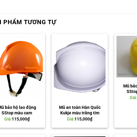
N PHẨM TƯƠNG TỰ
Mũ bảo
SSto
Giá
ũ bảo hộ lao động
Mũ an toàn Hàn Quốc
SStop màu cam
Kukje màu trắng tím
Giá:
115,000
₫
Giá:
115,000
₫