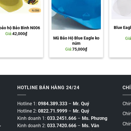
Blue Eag
bảo hộ Bảo Bình N006
Giá:
42,000
₫
Mũ Bảo Hộ Blue Eagle ko
Giá
núm
Giá:
75,000
₫
HOTLINE BÁN HÀNG 24/24
CH
Hotline 1:
0984.389.333
–
Mr. Quý
Chí
Hotline 2:
0822.71.9999
–
Mr. Quý
Chí
Kinh doanh 1:
033.2451.666
–
Ms. Phương
Chí
,
Kinh doanh 2:
033.7420.666
–
Ms. Vân