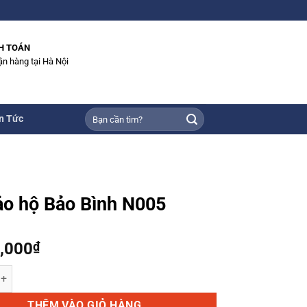
H TOÁN
ận hàng tại Hà Nội
Tìm
n Tức
kiếm:
o hộ Bảo Bình N005
,000
₫
Bảo Bình N005 số lượng
THÊM VÀO GIỎ HÀNG