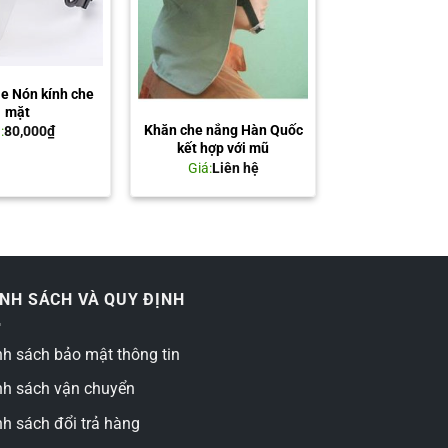
le Nón kính che
mặt
Khăn che nắng Hàn Quốc
:
80,000
₫
kết hợp với mũ
Giá:
Liên hệ
ÍNH SÁCH VÀ QUY ĐỊNH
nh sách bảo mật thông tin
nh sách vận chuyển
nh sách đổi trả hàng