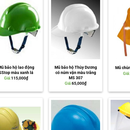
ũ bảo hộ lao động
Mũ bảo hộ Thùy Dương
Mũ chù
SStop màu xanh lá
có núm vặn màu trắng
Giá
MS 307
Giá:
115,000
₫
Giá:
65,000
₫