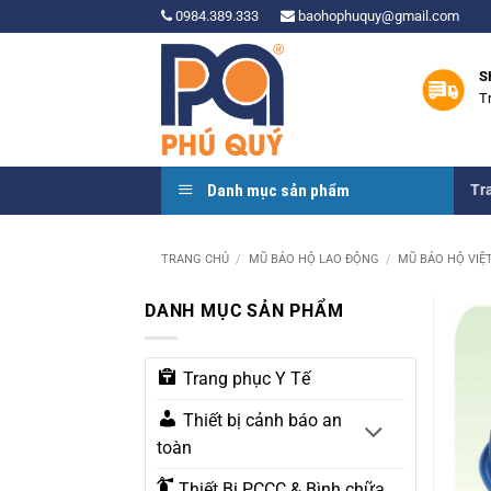
Bỏ
0984.389.333
baohophuquy@gmail.com
qua
nội
S
dung
T
Danh mục sản phẩm
Tr
TRANG CHỦ
/
MŨ BẢO HỘ LAO ĐỘNG
/
MŨ BẢO HỘ VIỆ
DANH MỤC SẢN PHẨM
Trang phục Y Tế
Thiết bị cảnh báo an
toàn
Thiết Bị PCCC & Bình chữa