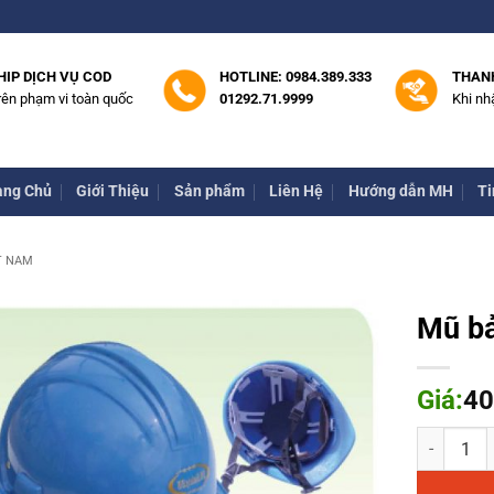
HIP DỊCH VỤ COD
HOTLINE: 0984.389.333
THAN
rên phạm vi toàn quốc
01292.71.9999
Khi nh
ang Chủ
Giới Thiệu
Sản phẩm
Liên Hệ
Hướng dẫn MH
Ti
T NAM
Mũ bả
Giá:
40
Mũ bảo hộ 