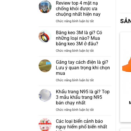
Review top 4 mặt nạ
chống khói được ưa
chuộng nhất hiện nay
SẢ
ở
Chức năng bình luận bị tắt
Review
top
Băng keo 3M là gì? Có
4
những loại nào? Mua
mặt
băng keo 3M ở đâu?
nạ
ở
Chức năng bình luận bị tắt
chống
Băng
khói
keo
được
Găng tay cách điện là gì?
3M
ưa
Lưu ý quan trọng khi chọn
là
chuộng
mua
gì?
nhất
ở
Chức năng bình luận bị tắt
Có
hiện
Găng
những
nay
tay
loại
Khẩu trang N95 là gì? Top
cách
nào?
3 mẫu khẩu trang N95
điện
Mua
bán chạy nhất
M
là
băng
ở
Chức năng bình luận bị tắt
gì?
keo
Khẩu
Lưu
3M
trang
ý
ở
Các loại biển cảnh báo
N95
quan
đâu?
nguy hiểm phổ biến nhất
là
trọng