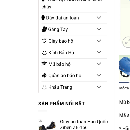
cháy
Dây đai an toàn
Găng Tay
Giày bảo hộ
Kính Bảo Hộ
Mũ bảo hộ
Quần áo bảo hộ
Khẩu Trang
Mô tả
Mũ b
SẢN PHẨM NỔI BẬT
Mã s
Giày an toàn Hàn Quốc
Ziben ZB-166
* Hãn