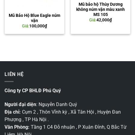
Mũ bảo hộ Thùy Dương
không núm vặn màu xanh
MS 105
Mũ Bảo Hộ Blue Eagle núm
Giá:
42,000
₫
vặn
Giá:
100,000
₫
LIÊN HỆ
Công ty CP BHLĐ Phú Quý
Người đại diện
: Nguyễn Danh Quý
Địa chỉ:
Cụm 2 , Thôn Vĩnh kỳ , Xã Tân Hội , Huyện Đan
Phượng , TP Hà Nội .
Văn Phòng:
Tầng 1 C4 Đỗ nhuận , P Xuân Đỉnh, Q Bắc Từ
Liêm, Hà Nội