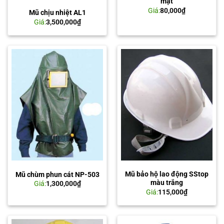
mặt
Giá:
80,000
₫
Mũ chịu nhiệt AL1
Giá:
3,500,000
₫
Mũ bảo hộ lao động SStop
Mũ chùm phun cát NP-503
màu trắng
Giá:
1,300,000
₫
Giá:
115,000
₫