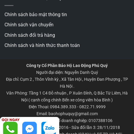
Chính sách bảo mật thông tin
Chính sách vận chuyển
Chính sách đổi trả hàng
Chính sách và hình thức thanh toán
Công ty Cổ Phần Bảo Hộ Lao Động Phú Quý
Người đại diện: Nguyễn Danh Quý
Địa chỉ: Cụm 2 , Thôn Vĩnh kỳ , Xã Tân Hội , Huyện Đan Phượng , TP
Hà Nội .
Văn Phòng: Tầng 1 C4 Đỗ nhuận , P Xuân Đỉnh, Q Bắc Từ Liêm, Hà
Nội ( cạnh cổng chính Bến xe công viên hòa Bình )
Điện Thoại: 0984.389.333 - 0822.71.9999
Email: baohophuquy@gmail.com
Giấy CNĐKKD/Mã số doanh nghiệp: 0107388106
Đăng ký lần đầu: 06/04/2016 - Sửa đổi lần 3: 28/11/2018