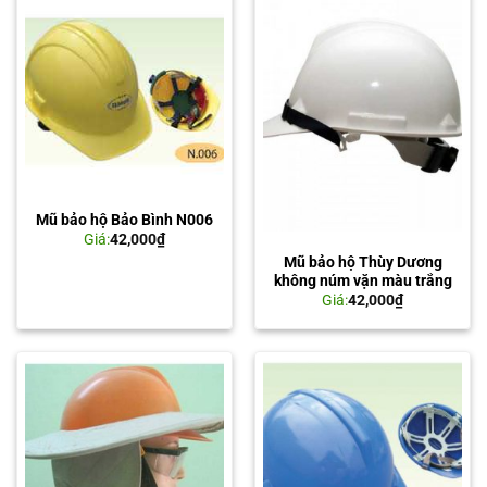
Mũ bảo hộ Bảo Bình N006
Giá:
42,000
₫
Mũ bảo hộ Thùy Dương
không núm vặn màu trắng
Giá:
42,000
₫