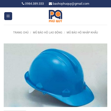
Bỏ
0984.389.333
baohophuquy@gmail.com
qua
nội
dung
TRANG CHỦ
/
MŨ BẢO HỘ LAO ĐỘNG
/
MŨ BẢO HỘ NHẬP KHẨU