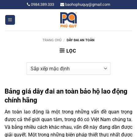
Bỏ
0984.389.333
baohophuquy@gmail.com
qua
nội
dung
TRANG CHỦ
/
DÂY ĐAI AN TOÀN
LỌC
Bảng giá dây đai an toàn bảo hộ lao động
chính hãng
An toàn lao động là một trong những vấn đề quan trọng
được cả thế giới quan tâm, trong đó có Việt Nam chúng ta.
Và bằng nhiều cách khác nhau, vấn đề này đang dần được
giải quyết. Một trong những biện pháp thiết thực nhất được