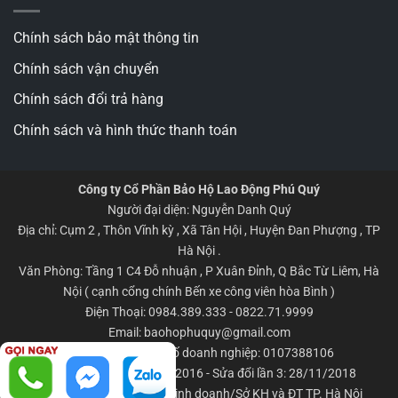
Chính sách bảo mật thông tin
Chính sách vận chuyển
Chính sách đổi trả hàng
Chính sách và hình thức thanh toán
Công ty Cổ Phần Bảo Hộ Lao Động Phú Quý
Người đại diện: Nguyễn Danh Quý
Địa chỉ: Cụm 2 , Thôn Vĩnh kỳ , Xã Tân Hội , Huyện Đan Phượng , TP
Hà Nội .
Văn Phòng: Tầng 1 C4 Đỗ nhuận , P Xuân Đỉnh, Q Bắc Từ Liêm, Hà
Nội ( cạnh cổng chính Bến xe công viên hòa Bình )
Điện Thoại: 0984.389.333 - 0822.71.9999
Email: baohophuquy@gmail.com
Giấy CNĐKKD/Mã số doanh nghiệp: 0107388106
Đăng ký lần đầu: 06/04/2016 - Sửa đổi lần 3: 28/11/2018
Nơi cấp: Phòng đăng ký kinh doanh/Sở KH và ĐT TP. Hà Nội