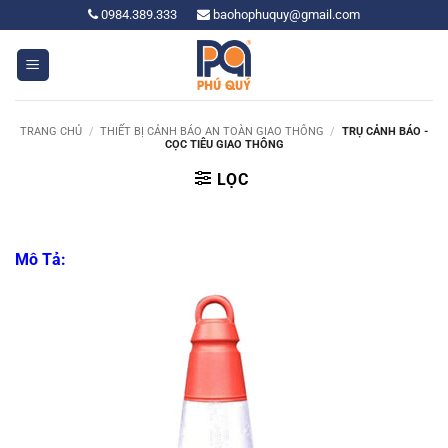
Bỏ
0984.389.333
baohophuquy@gmail.com
qua
nội
dung
TRANG CHỦ
/
THIẾT BỊ CẢNH BÁO AN TOÀN GIAO THÔNG
/
TRỤ CẢNH BÁO -
CỌC TIÊU GIAO THÔNG
LỌC
Mô Tả: