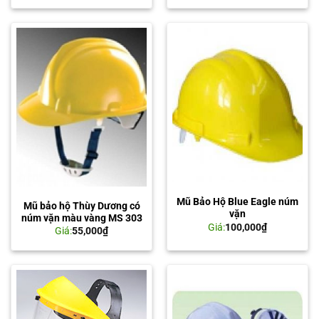
Mũ Bảo Hộ Blue Eagle núm
Mũ bảo hộ Thùy Dương có
vặn
núm vặn màu vàng MS 303
Giá:
100,000
₫
Giá:
55,000
₫