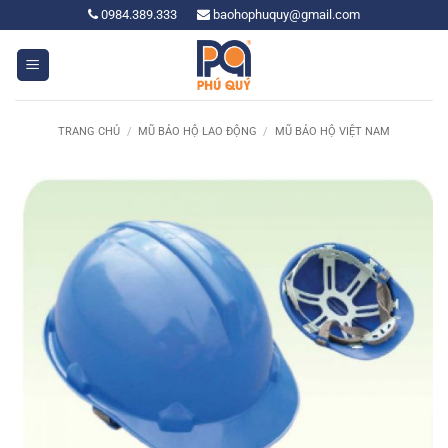
Bỏ
0984.389.333
baohophuquy@gmail.com
qua
nội
dung
TRANG CHỦ
/
MŨ BẢO HỘ LAO ĐỘNG
/
MŨ BẢO HỘ VIỆT NAM