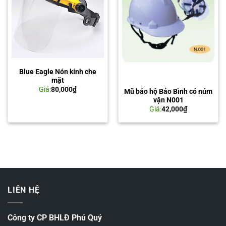
Blue Eagle Nón kính che
mặt
Giá:
80,000
₫
Mũ bảo hộ Bảo Bình có núm
vặn N001
Giá:
42,000
₫
LIÊN HỆ
Công ty CP BHLĐ Phú Quý