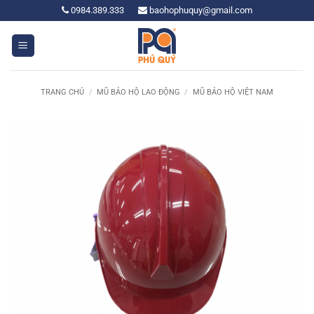
Bỏ
0984.389.333
baohophuquy@gmail.com
qua
nội
dung
TRANG CHỦ
/
MŨ BẢO HỘ LAO ĐỘNG
/
MŨ BẢO HỘ VIỆT NAM