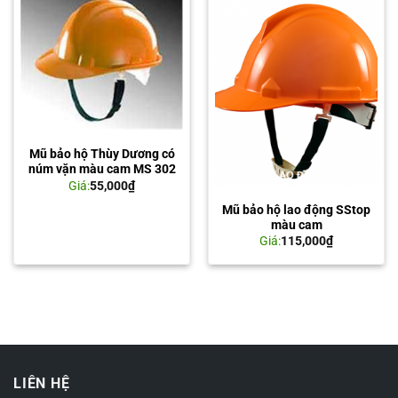
Mũ bảo hộ Thùy Dương có
núm vặn màu cam MS 302
Giá:
55,000
₫
Mũ bảo hộ lao động SStop
màu cam
Giá:
115,000
₫
LIÊN HỆ