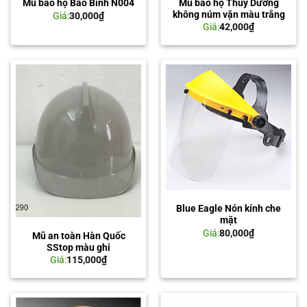
Mũ bảo hộ Thùy Dương
Mũ bảo hộ Bảo Bình N004
không núm vặn màu trắng
Giá:
30,000
₫
Giá:
42,000
₫
Blue Eagle Nón kính che
mặt
Giá:
80,000
₫
Mũ an toàn Hàn Quốc
SStop màu ghi
Giá:
115,000
₫