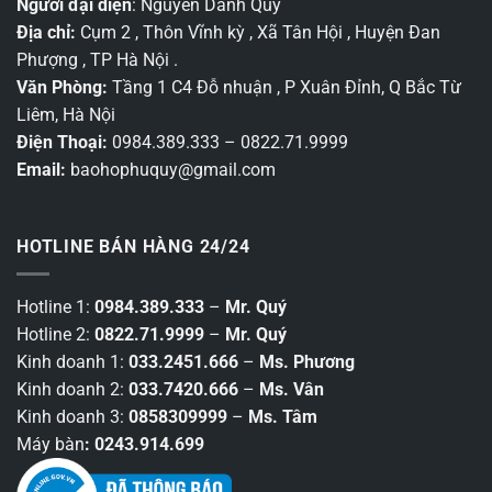
Người đại diện
: Nguyễn Danh Quý
Địa chỉ:
Cụm 2 , Thôn Vĩnh kỳ , Xã Tân Hội , Huyện Đan
Phượng , TP Hà Nội .
Văn Phòng:
Tầng 1 C4 Đỗ nhuận , P Xuân Đỉnh, Q Bắc Từ
Liêm, Hà Nội
Điện Thoại:
0984.389.333 – 0822.71.9999
Email:
baohophuquy@gmail.com
HOTLINE BÁN HÀNG 24/24
Hotline 1:
0984.389.333
–
Mr. Quý
Hotline 2:
0822.71.9999
–
Mr. Quý
Kinh doanh 1:
033.2451.666
–
Ms. Phương
Kinh doanh 2:
033.7420.666
–
Ms. Vân
Kinh doanh 3:
0858309999
–
Ms. Tâm
Máy bàn
: 0243.914.699