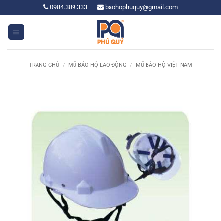
Bỏ
0984.389.333
baohophuquy@gmail.com
qua
nội
dung
TRANG CHỦ
/
MŨ BẢO HỘ LAO ĐỘNG
/
MŨ BẢO HỘ VIỆT NAM