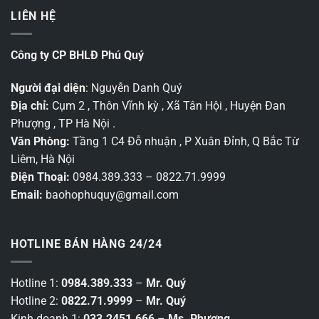
LIÊN HỆ
Công ty CP BHLĐ Phú Quý
Người đại diện
: Nguyễn Danh Quý
Địa chỉ:
Cụm 2 , Thôn Vĩnh kỳ , Xã Tân Hội , Huyện Đan
Phượng , TP Hà Nội .
Văn Phòng:
Tầng 1 C4 Đỗ nhuận , P Xuân Đỉnh, Q Bắc Từ
Liêm, Hà Nội
Điện Thoại:
0984.389.333 – 0822.71.9999
Email:
baohophuquy@gmail.com
HOTLINE BÁN HÀNG 24/24
Hotline 1:
0984.389.333
–
Mr. Quý
Hotline 2:
0822.71.9999
–
Mr. Quý
Kinh doanh 1:
033.2451.666
–
Ms. Phương