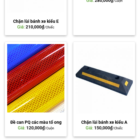
Giá:
280,000
₫
/Cuộn
Chặn lùi bánh xe kiểu E
Giá:
210,000
₫
/Chiếc
Đề can PQ các màu tổ ong
Chặn lùi bánh xe kiểu A
Giá:
120,000
₫
Giá:
150,000
₫
/Cuộn
/Chiếc