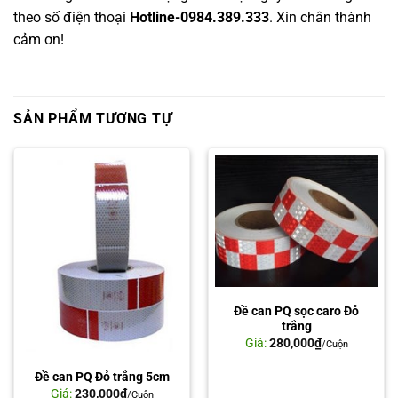
theo số điện thoại
Hotline-0984.389.333
. Xin chân thành
cảm ơn!
SẢN PHẨM TƯƠNG TỰ
Đề can PQ sọc caro Đỏ
trắng
Giá:
280,000
₫
/Cuộn
Đề can PQ Đỏ trắng 5cm
Giá:
230,000
₫
/Cuộn