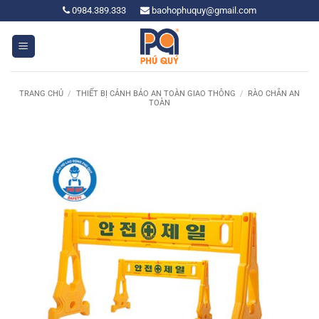
Bỏ
0984.389.333
baohophuquy@gmail.com
qua
nội
dung
TRANG CHỦ
/
THIẾT BỊ CẢNH BÁO AN TOÀN GIAO THÔNG
/
RÀO CHẮN AN
TOÀN