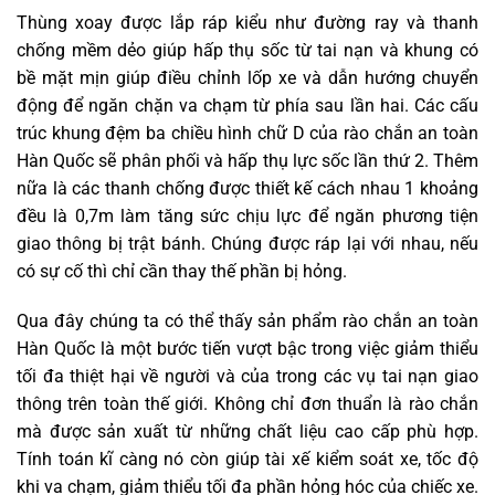
Thùng xoay được lắp ráp kiểu như đường ray và thanh
chống mềm dẻo giúp hấp thụ sốc từ tai nạn và khung có
bề mặt mịn giúp điều chỉnh lốp xe và dẫn hướng chuyển
động để ngăn chặn va chạm từ phía sau lần hai. Các cấu
trúc khung đệm ba chiều hình chữ D của rào chắn an toàn
Hàn Quốc sẽ phân phối và hấp thụ lực sốc lần thứ 2. Thêm
nữa là các thanh chống được thiết kế cách nhau 1 khoảng
đều là 0,7m làm tăng sức chịu lực để ngăn phương tiện
giao thông bị trật bánh. Chúng được ráp lại với nhau, nếu
có sự cố thì chỉ cần thay thế phần bị hỏng.
Qua đây chúng ta có thể thấy sản phẩm rào chắn an toàn
Hàn Quốc là một bước tiến vượt bậc trong việc giảm thiểu
tối đa thiệt hại về người và của trong các vụ tai nạn giao
thông trên toàn thế giới. Không chỉ đơn thuẩn là rào chắn
mà được sản xuất từ những chất liệu cao cấp phù hợp.
Tính toán kĩ càng nó còn giúp tài xế kiểm soát xe, tốc độ
khi va chạm, giảm thiểu tối đa phần hỏng hóc của chiếc xe.