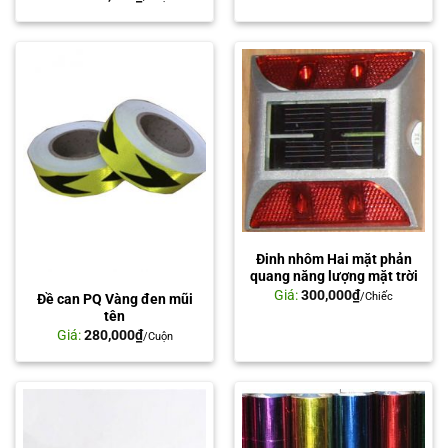
Đinh nhôm Hai mặt phản
quang năng lượng mặt trời
Giá:
300,000
₫
/Chiếc
Đề can PQ Vàng đen mũi
tên
Giá:
280,000
₫
/Cuộn