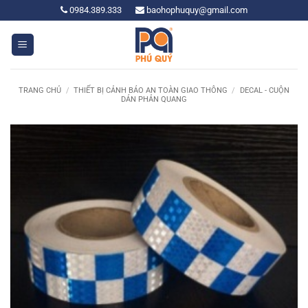
Bỏ
0984.389.333
baohophuquy@gmail.com
qua
nội
dung
TRANG CHỦ
/
THIẾT BỊ CẢNH BÁO AN TOÀN GIAO THÔNG
/
DECAL - CUỘN
DÁN PHẢN QUANG