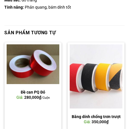
Màu s
ắ
c:
đỏ trắng
Tính năng:
Phản quang, bám dính tốt
SẢN PHẨM TƯƠNG TỰ
Đề can PQ Đỏ
Giá:
280,000
₫
/Cuộn
Băng dính chống trơn trượt
Giá:
350,000
₫