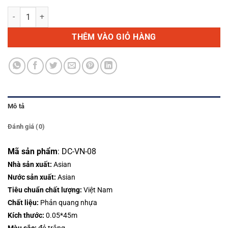
Đề can PQ sọc caro Xanh trắng số lượng
THÊM VÀO GIỎ HÀNG
Mô tả
Đánh giá (0)
Mã sản phẩm
:
DC-VN-08
Nhà s
ả
n xu
ấ
t:
Asian
N
ướ
c s
ả
n xu
ấ
t:
Asian
Tiêu chu
ẩ
n ch
ấ
t l
ượ
ng:
Việt Nam
Ch
ấ
t li
ệ
u:
Phản quang nhựa
Kích thước:
0.05*45m