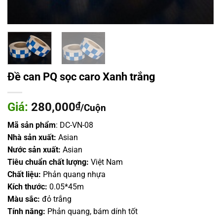
Đề can PQ sọc caro Xanh trắng
Giá:
280,000
₫
/Cuộn
Mã sản phẩm
:
DC-VN-08
Nhà s
ả
n xu
ấ
t:
Asian
N
ướ
c s
ả
n xu
ấ
t:
Asian
Tiêu chu
ẩ
n ch
ấ
t l
ượ
ng:
Việt Nam
Ch
ấ
t li
ệ
u:
Phản quang nhựa
Kích thước:
0.05*45m
Màu s
ắ
c:
đỏ trắng
Tính năng:
Phản quang, bám dính tốt