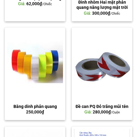
Đinh nhôm Hai mặt phản
Giá:
62,000
₫
/Chiếc
quang năng lượng mặt trời
Giá:
300,000
₫
/Chiếc
Băng dính phản quang
Đề can PQ Đỏ trắng mũi tên
250,000
₫
Giá:
280,000
₫
/Cuộn