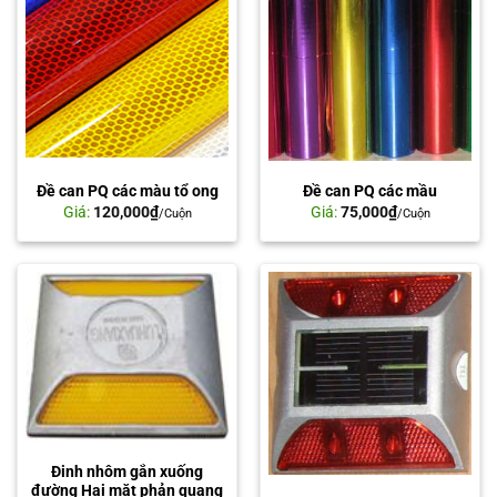
Đề can PQ các màu tổ ong
Đề can PQ các mầu
Giá:
120,000
₫
Giá:
75,000
₫
/Cuộn
/Cuộn
Đinh nhôm gắn xuống
đường Hai mặt phản quang