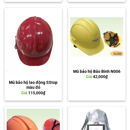
Mũ bảo hộ Bảo Bình N006
Giá:
42,000
₫
Mũ bảo hộ lao động SStop
màu đỏ
Giá:
115,000
₫