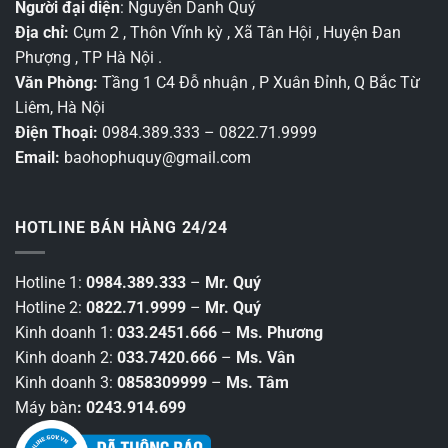
Người đại diện
: Nguyễn Danh Quý
Địa chỉ:
Cụm 2 , Thôn Vĩnh kỳ , Xã Tân Hội , Huyện Đan
Phượng , TP Hà Nội .
Văn Phòng:
Tầng 1 C4 Đỗ nhuận , P Xuân Đỉnh, Q Bắc Từ
Liêm, Hà Nội
Điện Thoại:
0984.389.333 – 0822.71.9999
Email:
baohophuquy@gmail.com
HOTLINE BÁN HÀNG 24/24
Hotline 1:
0984.389.333
–
Mr. Quý
Hotline 2:
0822.71.9999
–
Mr. Quý
Kinh doanh 1:
033.2451.666
–
Ms. Phương
Kinh doanh 2:
033.7420.666
–
Ms. Vân
Kinh doanh 3:
0858309999
–
Ms. Tâm
Máy bàn
: 0243.914.699