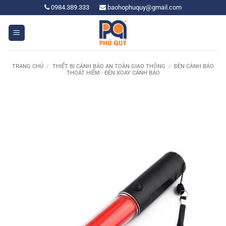
Bỏ
0984.389.333
baohophuquy@gmail.com
qua
nội
dung
TRANG CHỦ
/
THIẾT BỊ CẢNH BÁO AN TOÀN GIAO THÔNG
/
ĐÈN CẢNH BÁO
THOÁT HIỂM - ĐÈN XOAY CẢNH BÁO