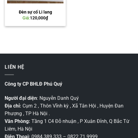
Đèn sự cố Li lang
Giá:
120,000
₫
LIÊN HỆ
Công ty CP BHLĐ Phú Quý
Người đại diện
: Nguyễn Danh Quý
Địa chỉ:
Cụm 2 , Thôn Vĩnh kỳ , Xã Tân Hội , Huyện Đan
Phượng , TP Hà Nội .
Văn Phòng:
Tầng 1 C4 Đỗ nhuận , P Xuân Đỉnh, Q Bắc Từ
Liêm, Hà Nội
Điện Thoại:
0984.389.333 – 0822.71.9999