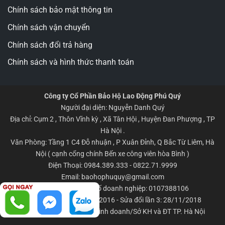
Chính sách bảo mật thông tin
Chính sách vận chuyển
Chính sách đổi trả hàng
Chính sách và hình thức thanh toán
Công ty Cổ Phần Bảo Hộ Lao Động Phú Quý
Người đại diện: Nguyễn Danh Quý
Địa chỉ: Cụm 2 , Thôn Vĩnh kỳ , Xã Tân Hội , Huyện Đan Phượng , TP
Hà Nội .
Văn Phòng: Tầng 1 C4 Đỗ nhuận , P Xuân Đỉnh, Q Bắc Từ Liêm, Hà
Nội ( cạnh cổng chính Bến xe công viên hòa Bình )
Điện Thoại: 0984.389.333 - 0822.71.9999
Email: baohophuquy@gmail.com
Giấy CNĐKKD/Mã số doanh nghiệp: 0107388106
Đăng ký lần đầu: 06/04/2016 - Sửa đổi lần 3: 28/11/2018
Nơi cấp: Phòng đăng ký kinh doanh/Sở KH và ĐT TP. Hà Nội