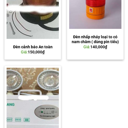
Đèn nhấp nháy loại to có
nam châm ( dùng pin tiểu)
Đèn cảnh báo An toàn
Giá:
140,000
₫
Giá:
150,000
₫