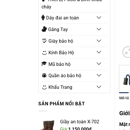
cháy
Dây đai an toàn
Găng Tay
Giày bảo hộ
Kính Bảo Hộ
Mũ bảo hộ
Quần áo bảo hộ
Khẩu Trang
Mô tả
SẢN PHẨM NỔI BẬT
Giới
Giầy an toàn X-702
Mặt 
Giá:
1,150,000
₫