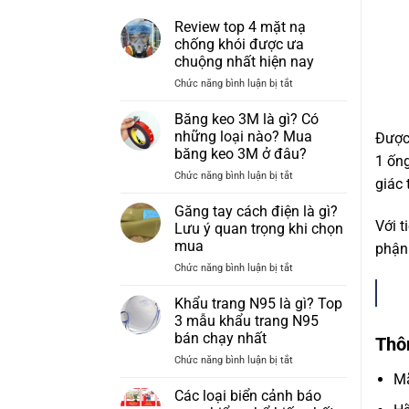
Review top 4 mặt nạ
chống khói được ưa
chuộng nhất hiện nay
ở
Chức năng bình luận bị tắt
Review
top
Băng keo 3M là gì? Có
4
những loại nào? Mua
Được 
mặt
băng keo 3M ở đâu?
1 ống
nạ
ở
Chức năng bình luận bị tắt
chống
giác 
Băng
khói
keo
được
Găng tay cách điện là gì?
3M
ưa
Với t
Lưu ý quan trọng khi chọn
là
chuộng
mua
phận 
gì?
nhất
ở
Chức năng bình luận bị tắt
Có
hiện
Găng
những
nay
tay
loại
Khẩu trang N95 là gì? Top
cách
nào?
3 mẫu khẩu trang N95
điện
Mua
bán chạy nhất
Thô
là
băng
ở
Chức năng bình luận bị tắt
gì?
keo
Khẩu
Lưu
M
3M
trang
ý
ở
Các loại biển cảnh báo
N95
quan
đâu?