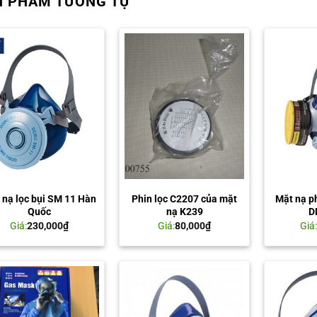
N PHẨM TƯƠNG TỰ
 nạ lọc bụi SM 11 Hàn
Phin lọc C2207 của mặt
Mặt nạ p
Quốc
nạ K239
D
Giá:
230,000
₫
Giá:
80,000
₫
Giá