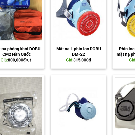
 nạ phòng khói DOBU
Mặt nạ 1 phin lọc DOBU
Phin lọ
CM2 Hàn Quốc
DM-22
mặt nạ p
Giá:
800,000
₫
Giá:
315,000
₫
Giá
/Cái