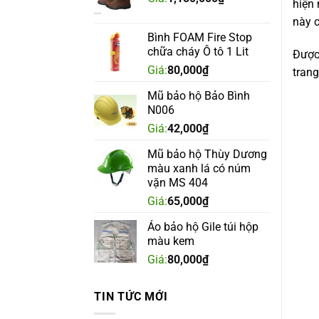
hiện 
này c
Bình FOAM Fire Stop
chữa cháy Ô tô 1 Lit
Được 
Giá:
80,000
₫
trang
Mũ bảo hộ Bảo Bình
N006
Giá:
42,000
₫
Mũ bảo hộ Thùy Dương
màu xanh lá có núm
vặn MS 404
Giá:
65,000
₫
Áo bảo hộ Gile túi hộp
màu kem
Giá:
80,000
₫
TIN TỨC MỚI