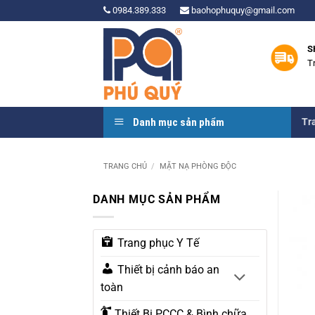
Bỏ
0984.389.333
baohophuquy@gmail.com
qua
nội
S
dung
T
Danh mục sản phẩm
Tr
TRANG CHỦ
/
MẶT NẠ PHÒNG ĐỘC
DANH MỤC SẢN PHẨM
Trang phục Y Tế
Thiết bị cảnh báo an
toàn
Thiết Bị PCCC & Bình chữa