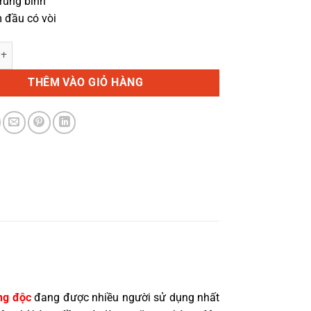
Trung bình
m đầu có vòi
ng độc Nga có vòi số lượng
THÊM VÀO GIỎ HÀNG
ng độc
đang được nhiều người sử dụng nhất