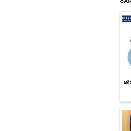
SẢ
Mặt