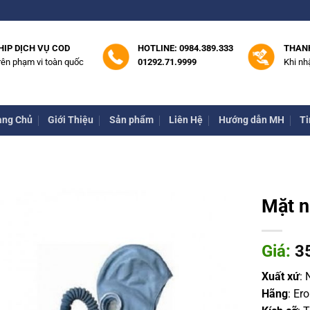
HIP DỊCH VỤ COD
HOTLINE: 0984.389.333
THAN
rên phạm vi toàn quốc
01292.71.9999
Khi nh
ang Chủ
Giới Thiệu
Sản phẩm
Liên Hệ
Hướng dẫn MH
Ti
Mặt n
Giá:
3
Xuất xứ
:
Hãng
: Er