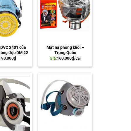
c DVC 2401 của
Mặt nạ phòng khói –
hòng độc DM 22
Trung Quốc
:
90,000
₫
Giá:
160,000
₫
/Cái