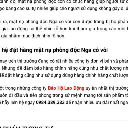
ạnh đó, mặt nạ phòng độc còn có chức năng giúp người sử dụn
ạo bằng cao su tự nhiên giúp cho người sử dụng không gây dị ứ
i ra, mặt nạ phòng độc Nga có vòi còn được trang bị bộ phậ
 gia lao động có thể nhìn rõ hơn khi tham gia trong các môi
 gia nhằm mục đích nhìn rõ hơn.
n hệ đặt hàng mặt nạ phòng độc Nga có vòi
nay trên thị trường đang có rất nhiều công ty đơn vị bán và p
. Nhưng để đảm bảo hàng chính hãng cũng như chất lượng nhất
ể đặt hàng cũng như sử dụng đúng hàng chính hãng chất lượn
ột trong những công ty
Bảo Hộ Lao Động
uy tín nhất thị trườ
uôn đi đầu và tiên phong trong sứ mệnh mang tới sản phẩm tố
ế hãy liên hệ ngay
0984.389.333
để nhận nhiều ưu đãi nhất nga