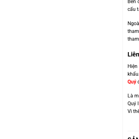
Bên c
cấu t
Ngoà
tham
tham
Liê
Hiện 
khẩu
Quý
đ
Là m
Quý l
Vì th