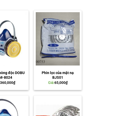
hòng độc DOBU
Phin lọc của mặt nạ
M-8024
BJS01
:
360,000
₫
Giá:
65,000
₫