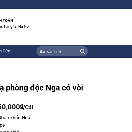
H TOÁN
ận hàng tại Hà Nội
Tìm
n Tức
kiếm:
ạ phòng độc Nga có vòi
50,000
₫
/Cái
 Nhập khẩu Nga
ope