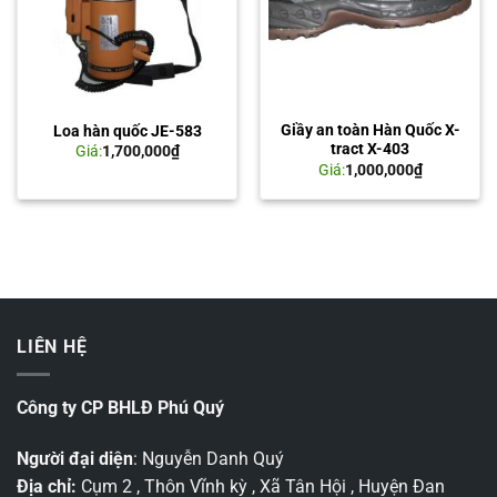
Giầy an toàn Hàn Quốc X-
Loa hàn quốc JE-583
tract X-403
Giá:
1,700,000
₫
Giá:
1,000,000
₫
LIÊN HỆ
Công ty CP BHLĐ Phú Quý
Người đại diện
: Nguyễn Danh Quý
Địa chỉ:
Cụm 2 , Thôn Vĩnh kỳ , Xã Tân Hội , Huyện Đan