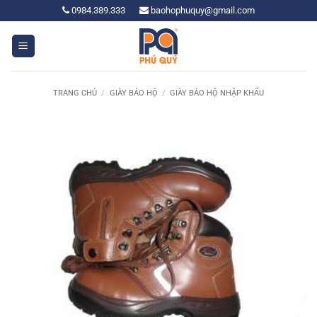
Bỏ
0984.389.333
baohophuquy@gmail.com
qua
nội
dung
TRANG CHỦ
/
GIÀY BẢO HỘ
/
GIÀY BẢO HỘ NHẬP KHẨU