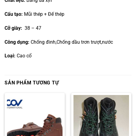
Chất liệu:
Bằng da xịn
Cấu tạo:
Mũi thép + Đế thép
Cỡ giày:
38 – 47
Công dụng:
Chống đinh,Chống dầu trơn trượt,nước
Loại:
Cao cổ
SẢN PHẨM TƯƠNG TỰ