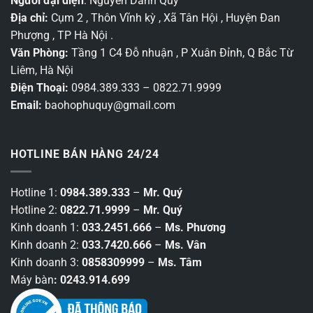
Người đại diện
: Nguyễn Danh Quý
Địa chỉ:
Cụm 2 , Thôn Vĩnh kỳ , Xã Tân Hội , Huyện Đan
Phượng , TP Hà Nội .
Văn Phòng:
Tầng 1 C4 Đỗ nhuận , P Xuân Đỉnh, Q Bắc Từ
Liêm, Hà Nội
Điện Thoại:
0984.389.333 – 0822.71.9999
Email:
baohophuquy@gmail.com
HOTLINE BÁN HÀNG 24/24
Hotline 1:
0984.389.333
–
Mr. Quý
Hotline 2:
0822.71.9999
–
Mr. Quý
Kinh doanh 1:
033.2451.666
–
Ms. Phương
Kinh doanh 2:
033.7420.666
–
Ms. Vân
Kinh doanh 3:
0858309999
–
Ms. Tâm
Máy bàn
: 0243.914.699