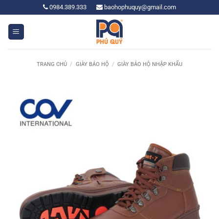
Bỏ
0984.389.333
baohophuquy@gmail.com
qua
nội
dung
TRANG CHỦ
/
GIÀY BẢO HỘ
/
GIÀY BẢO HỘ NHẬP KHẨU