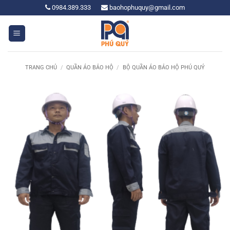
Bỏ
0984.389.333
baohophuquy@gmail.com
qua
nội
dung
TRANG CHỦ
/
QUẦN ÁO BẢO HỘ
/
BỘ QUẦN ÁO BẢO HỘ PHÚ QUÝ