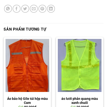
SẢN PHẨM TƯƠNG TỰ
Áo bảo hộ Gile túi hộp màu
áo lưới phản quang màu
Cam
xanh chuối
Giá:
80,000
₫
Giá:
30,000
₫