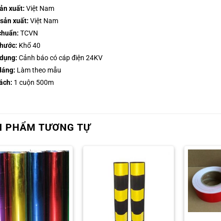
ản xuất:
Việt Nam
sản xuất:
Việt Nam
chuẩn:
TCVN
thước:
Khổ 40
dụng:
Cảnh báo có cáp điện 24KV
dáng:
Làm theo mẫu
ách:
1 cuộn 500m
N PHẨM TƯƠNG TỰ