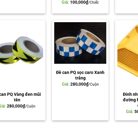
Giá:
100,000
₫
/Chiếc
Đề can PQ sọc caro Xanh
trắng
Giá:
280,000
₫
/Cuộn
can PQ Vàng đen mũi
Đinh n
tên
đường 
Giá:
280,000
₫
/Cuộn
Giá:
5