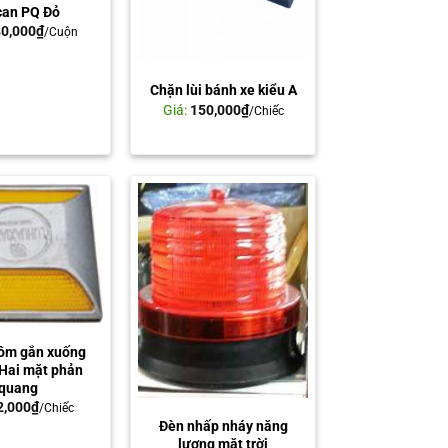
can PQ Đỏ
0,000
₫
/Cuộn
Chặn lùi bánh xe kiểu A
Giá:
150,000
₫
/Chiếc
ôm gắn xuống
Hai mặt phản
quang
2,000
₫
/Chiếc
Đèn nhấp nháy năng
lượng mặt trời