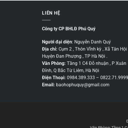
LIÊN HỆ
Công ty CP BHLĐ Phú Quý
Người đại diện
: Nguyễn Danh Quý
Địa chỉ:
Cụm 2 , Thôn Vĩnh kỳ , Xã Tân Hội 
Huyện Đan Phượng , TP Hà Nội .
Văn Phòng:
Tầng 1 C4 Đỗ nhuận , P Xuân
Đỉnh, Q Bắc Từ Liêm, Hà Nội
Điện Thoại:
0984.389.333 – 0822.71.999
Email:
baohophuquy@gmail.com
Văn Phòng: Tầng 1 C4