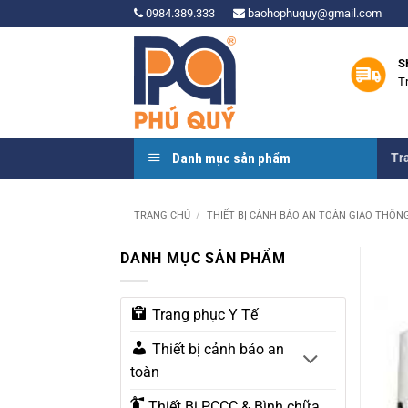
Bỏ
0984.389.333
baohophuquy@gmail.com
qua
nội
S
dung
T
Danh mục sản phẩm
Tr
TRANG CHỦ
/
THIẾT BỊ CẢNH BÁO AN TOÀN GIAO THÔN
DANH MỤC SẢN PHẨM
Trang phục Y Tế
Thiết bị cảnh báo an
toàn
Thiết Bị PCCC & Bình chữa