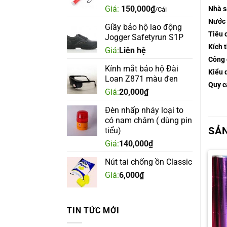
Giá:
150,000
₫
Nhà s
/Cái
Nước 
Giầy bảo hộ lao động
Tiêu 
Jogger Safetyrun S1P
Kích 
Giá:
Liên hệ
Công 
Kính mắt bảo hộ Đài
Kiểu 
Loan Z871 màu đen
Quy c
Giá:
20,000
₫
Đèn nhấp nháy loại to
có nam châm ( dùng pin
SẢ
tiểu)
Giá:
140,000
₫
Nút tai chống ồn Classic
Giá:
6,000
₫
TIN TỨC MỚI