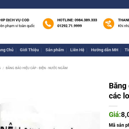
HIP DỊCH VỤ COD
HOTLINE: 0984.389.333
THAN
rên phạm vi toàn quốc
01292.71.9999
Khi nh
ang Chủ
Giới Thiệu
Sản phẩm
Liên Hệ
Hướng dẫn MH
Ti
G
/
BĂNG BÁO HIỆU CÁP - ĐIỆN - NƯỚC NGẦM
Băng 
các lo
Giá:
8,
Mã sản 