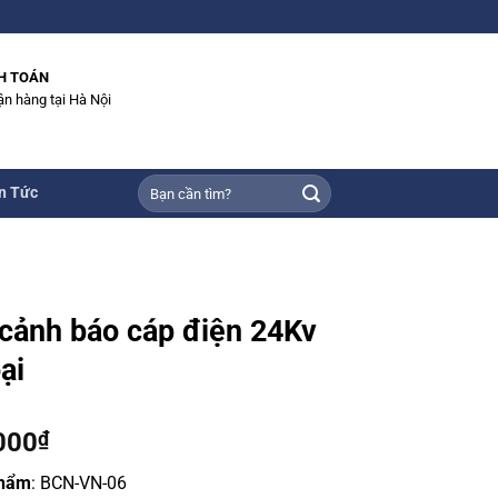
H TOÁN
ận hàng tại Hà Nội
Tìm
n Tức
kiếm:
cảnh báo cáp điện 24Kv
ại
000
₫
phẩm
:
BCN-VN-06