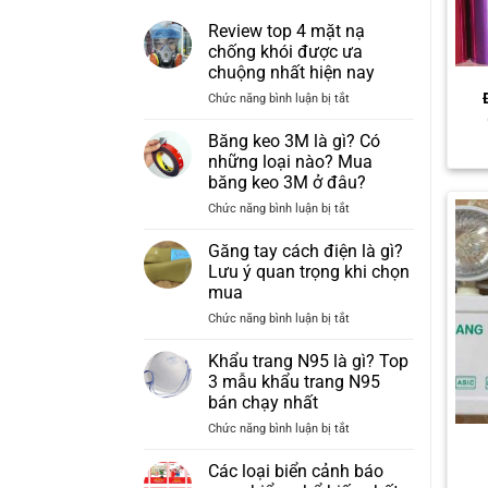
Review top 4 mặt nạ
chống khói được ưa
chuộng nhất hiện nay
ở
Chức năng bình luận bị tắt
Review
top
Băng keo 3M là gì? Có
4
những loại nào? Mua
mặt
băng keo 3M ở đâu?
nạ
ở
Chức năng bình luận bị tắt
chống
Băng
khói
keo
được
Găng tay cách điện là gì?
3M
ưa
Lưu ý quan trọng khi chọn
là
chuộng
mua
gì?
nhất
ở
Chức năng bình luận bị tắt
Có
hiện
Găng
những
nay
tay
loại
Khẩu trang N95 là gì? Top
cách
nào?
3 mẫu khẩu trang N95
điện
Mua
bán chạy nhất
là
băng
ở
Chức năng bình luận bị tắt
gì?
keo
Khẩu
Lưu
3M
trang
ý
ở
Các loại biển cảnh báo
N95
quan
đâu?