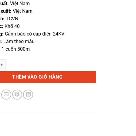
uất:
Việt Nam
xuất:
Việt Nam
n:
TCVN
c:
Khổ 40
g:
Cảnh báo có cáp điện 24KV
:
Làm theo mẫu
:
1 cuộn 500m
báo cáp điện 24Kv các loại số lượng
THÊM VÀO GIỎ HÀNG