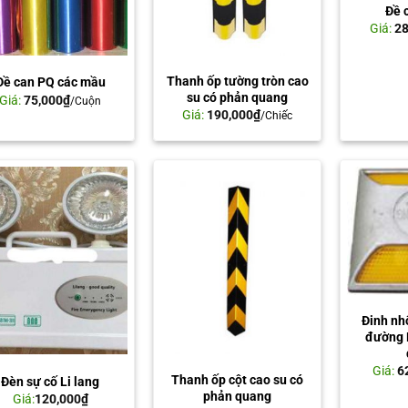
Đề 
Giá:
28
Thanh ốp tường tròn cao
Đề can PQ các mầu
su có phản quang
Giá:
75,000
₫
/Cuộn
Giá:
190,000
₫
/Chiếc
Đinh nh
đường 
Giá:
6
Thanh ốp cột cao su có
Đèn sự cố Li lang
phản quang
Giá:
120,000
₫