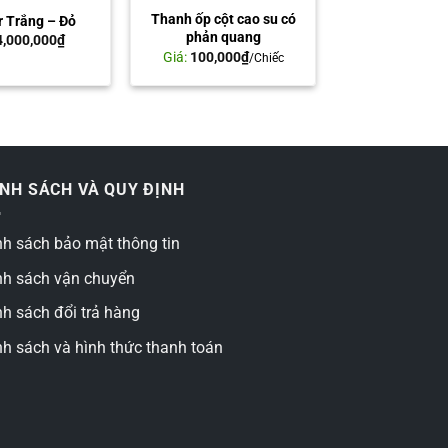
Thanh ốp cột cao su có
r Trắng – Đỏ
phản quang
4,000,000
₫
Giá:
100,000
₫
/Chiếc
ÍNH SÁCH VÀ QUY ĐỊNH
nh sách bảo mật thông tin
nh sách vận chuyển
nh sách đổi trả hàng
nh sách và hình thức thanh toán