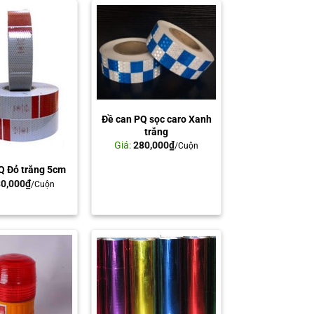
Đề can PQ sọc caro Xanh
trắng
Giá:
280,000
₫
/Cuộn
Q Đỏ trắng 5cm
0,000
₫
/Cuộn