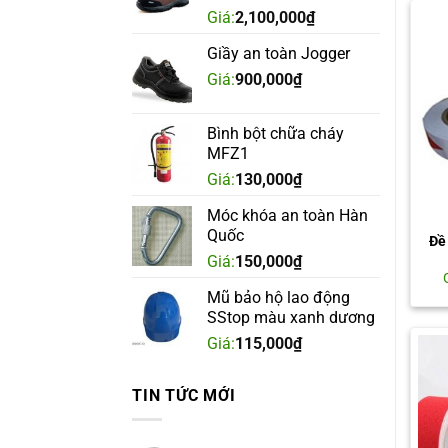
Giá:
2,100,000
₫
Giầy an toàn Jogger
Giá:
900,000
₫
Bình bột chữa cháy
MFZ1
Giá:
130,000
₫
Móc khóa an toàn Hàn
Quốc
Đề
Giá:
150,000
₫
Mũ bảo hộ lao động
SStop màu xanh dương
Giá:
115,000
₫
TIN TỨC MỚI