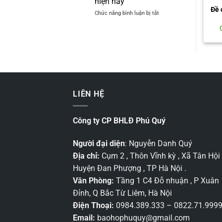
hiện nay
gì?
khi
Đề 
ở
Chức năng bình luận bị tắt
Top
chọn
Các
3
mua
loại
mẫu
biển
khẩu
cảnh
trang
báo
N95
nguy
bán
hiểm
chạy
phổ
nhất
biến
LIÊN HỆ
nhất
hiện
nay
Công ty CP BHLĐ Phú Quý
Người đại diện
: Nguyễn Danh Quý
Địa chỉ:
Cụm 2 , Thôn Vĩnh kỳ , Xã Tân Hội 
Huyện Đan Phượng , TP Hà Nội .
Văn Phòng:
Tầng 1 C4 Đỗ nhuận , P Xuân
Đỉnh, Q Bắc Từ Liêm, Hà Nội
Điện Thoại:
0984.389.333 – 0822.71.999
Email:
baohophuquy@gmail.com