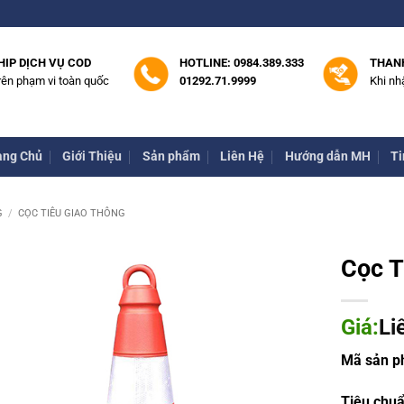
HIP DỊCH VỤ COD
HOTLINE: 0984.389.333
THAN
rên phạm vi toàn quốc
01292.71.9999
Khi nh
ang Chủ
Giới Thiệu
Sản phẩm
Liên Hệ
Hướng dẫn MH
Ti
G
/
CỌC TIÊU GIAO THÔNG
Cọc T
Giá:
Li
Mã sản 
Tiêu chuẩ