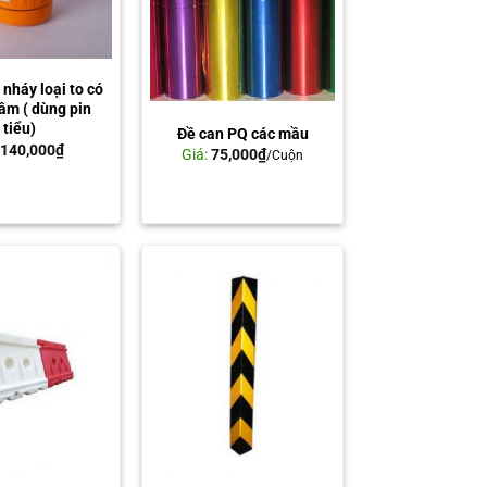
nháy loại to có
âm ( dùng pin
tiểu)
Đề can PQ các mầu
:
140,000
₫
Giá:
75,000
₫
/Cuộn