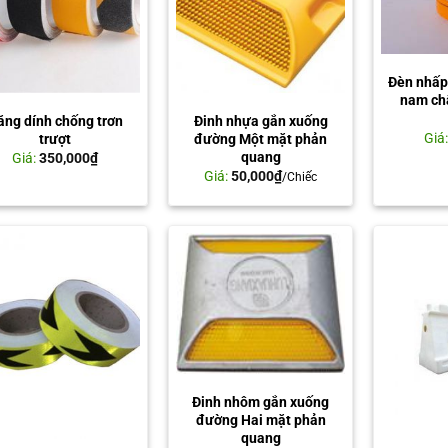
Đèn nhấp 
nam ch
ăng dính chống trơn
Đinh nhựa gắn xuống
Giá
trượt
đường Một mặt phản
quang
Giá:
350,000
₫
Giá:
50,000
₫
/Chiếc
Đinh nhôm gắn xuống
đường Hai mặt phản
quang