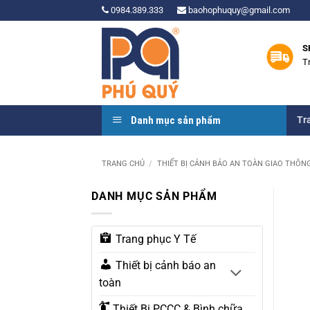
Bỏ
0984.389.333
baohophuquy@gmail.com
qua
nội
S
dung
T
Danh mục sản phẩm
Tr
TRANG CHỦ
/
THIẾT BỊ CẢNH BÁO AN TOÀN GIAO THÔN
DANH MỤC SẢN PHẨM
Trang phục Y Tế
Thiết bị cảnh báo an
toàn
Thiết Bị PCCC & Bình chữa