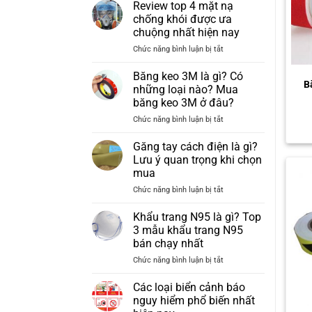
Review top 4 mặt nạ
chống khói được ưa
chuộng nhất hiện nay
ở
Chức năng bình luận bị tắt
Review
top
Băng keo 3M là gì? Có
B
4
những loại nào? Mua
mặt
băng keo 3M ở đâu?
nạ
ở
Chức năng bình luận bị tắt
chống
Băng
khói
keo
được
Găng tay cách điện là gì?
3M
ưa
Lưu ý quan trọng khi chọn
là
chuộng
mua
gì?
nhất
ở
Chức năng bình luận bị tắt
Có
hiện
Găng
những
nay
tay
loại
Khẩu trang N95 là gì? Top
cách
nào?
3 mẫu khẩu trang N95
điện
Mua
bán chạy nhất
là
băng
ở
Chức năng bình luận bị tắt
gì?
keo
Khẩu
Lưu
3M
trang
ý
ở
Các loại biển cảnh báo
N95
quan
đâu?
nguy hiểm phổ biến nhất
là
trọng