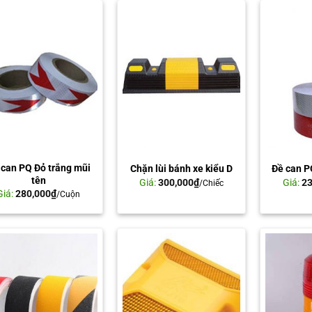
 can PQ Đỏ trắng mũi
Chặn lùi bánh xe kiểu D
Đề can P
tên
Giá:
300,000
₫
Giá:
23
/Chiếc
Giá:
280,000
₫
/Cuộn