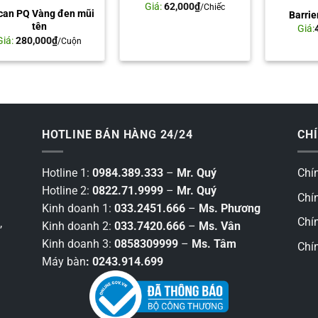
Giá:
62,000
₫
/Chiếc
can PQ Vàng đen mũi
Barrie
tên
Giá:
Giá:
280,000
₫
/Cuộn
HOTLINE BÁN HÀNG 24/24
CH
Hotline 1:
0984.389.333
–
Mr. Quý
Chí
Hotline 2:
0822.71.9999
–
Mr. Quý
Chí
Kinh doanh 1:
033.2451.666
–
Ms. Phương
Chí
,
Kinh doanh 2:
033.7420.666
–
Ms. Vân
Kinh doanh 3:
0858309999
–
Ms. Tâm
Chí
Máy bàn
: 0243.914.699
9