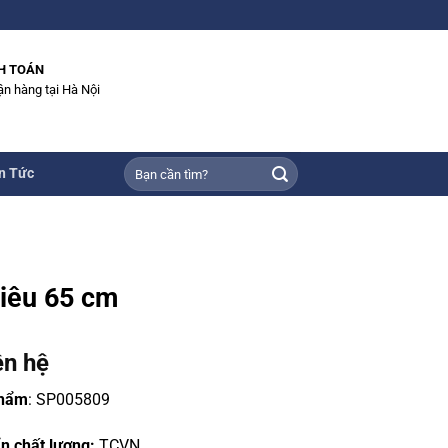
H TOÁN
ận hàng tại Hà Nội
Tìm
n Tức
kiếm:
iêu 65 cm
ên hệ
phẩm
: SP005809
n chất lượng:
TCVN