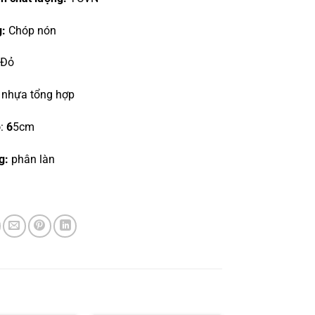
g:
Chóp nón
:
Đỏ
:
nhựa tổng hợp
o
:
6
5cm
g:
phân làn