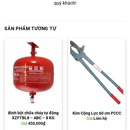
quý khách!
SẢN PHẨM TƯƠNG TỰ
Bình bột chữa cháy tự động
Kìm Cộng Lực 60 cm PCCC
XZFTBL8 – ABC – 8 KG
Giá:
Liên hệ
Giá:
450,000
₫