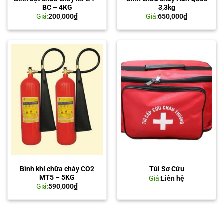
BC – 4KG
3,3kg
Giá:
200,000
₫
Giá:
650,000
₫
Bình khí chữa cháy CO2
Túi Sơ Cứu
MT5 – 5KG
Giá:
Liên hệ
Giá:
590,000
₫