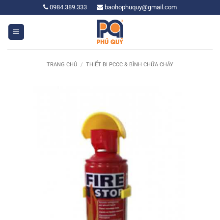
Bỏ
0984.389.333
baohophuquy@gmail.com
qua
nội
dung
TRANG CHỦ
/
THIẾT BỊ PCCC & BÌNH CHỮA CHÁY