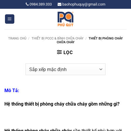
Bỏ
0984.389.333
baohophuquy@gmail.com
qua
nội
dung
TRANG CHỦ
/
THIẾT BỊ PCCC & BÌNH CHỮA CHÁY
/
THIẾT BỊ PHÒNG CHÁY
CHỮA CHÁY
LỌC
Mô Tả:
Hệ thống thiết bị phòng cháy chữa cháy gồm những gì?
Hệ thống phòng cháy chữa cháy
cần thiết kế phù hợp với