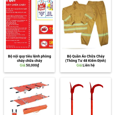
Bộ nội quy tiêu lệnh phòng
Bộ Quần Áo Chữa Cháy
cháy chữa cháy
(Thông Tư 48 Kiểm Định)
Giá:
50,000
₫
Giá:
Liên hệ